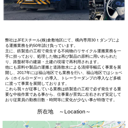
弊社はJFEスチール(株)倉敷地区にて、構内専用30ｔダンプによ
る運搬業務を約50年請け負っています。
主に、鉄製造の工程で発生する不純物のリサイクル運搬業務を一
手に担っており、処理した物は再び製品の原料に用いれられた
り、路盤材等の建築・土建の現場で再利用されます。
他にも原料や製品の運搬と道路散水による清掃等幅広く事業を展
開し、2017年には福山地区でも業務を行い、福山地区ではショベ
ル（ホイルローダー）の導入、トレーラーダンプの導入など多岐
に渡って事業を展開しております。
これら我々が従事している業務は鉄製造の工程で必ず発生する重
要な中核作業である事から、仕事量が景気に左右されず安定して
おり従業員の勤務日数・時間等に変化が少ない事が特徴です。
所在地 ～Location～